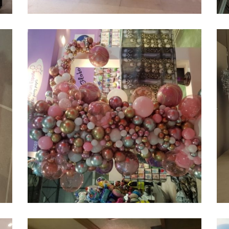
ramilletes de globos
a
Ampliar
estrella con helio
g
madrid
arco organico con
c
Ampliar
globos rivas
o