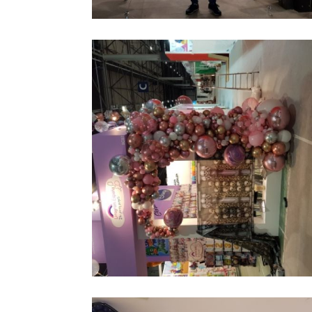
Globos estrellas con
Ampliar
helio madrid
arco organico con
Ampliar
globos arganda