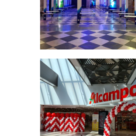
globos con helio
Ampliar
para eventos
madrid