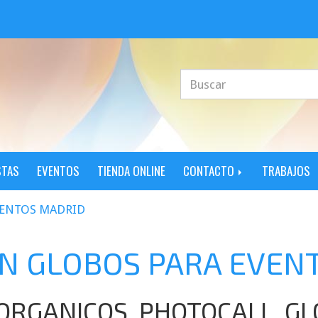
STAS
EVENTOS
TIENDA ONLINE
CONTACTO
TRABAJOS
VENTOS MADRID
N GLOBOS PARA EVEN
ORGANICOS, PHOTOCALL, GL