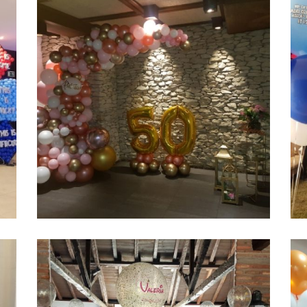
arco de globos
g
Ampliar
organico 50
h
cumpleaños madrid