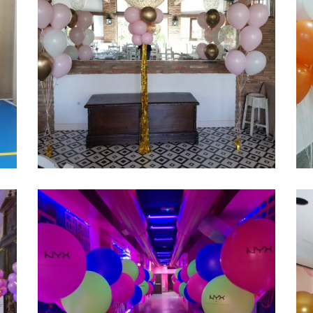
Globos con helio
r
Ampliar
elegantes madrid
c