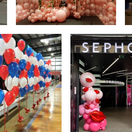
20181107 150132
g
Ampliar
p
c