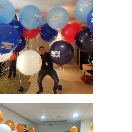
lobos gigantes con
Ampliar
elio madrid