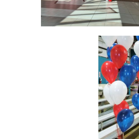
arco de globos y
Ampliar
columnas de globos
alcampo madrid