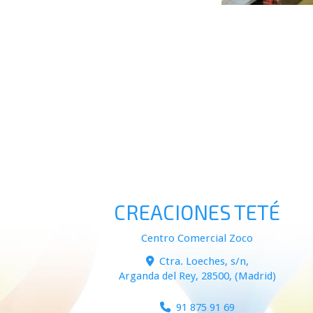
ramillete de glo
con helio madrid
CREACIONES TETÉ
Centro Comercial Zoco
Ctra. Loeches, s/n,
Arganda del Rey
,
28500
,
(Madrid)
91 875 91 69