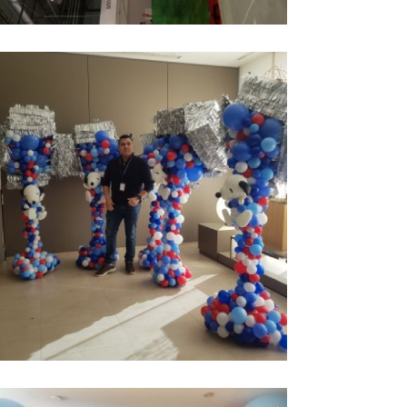
rco organico con
Ampliar
lobos madrid
olumnas de globos
Ampliar
rganicas snoopy