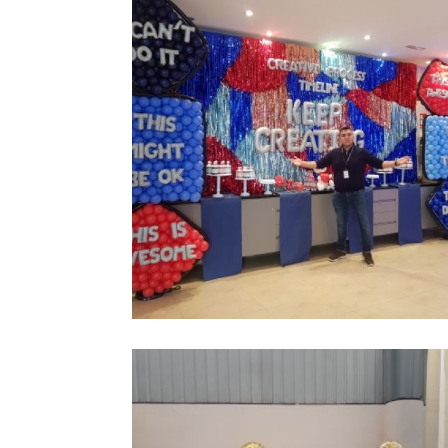
party balloons
Ampliar
helium madrid