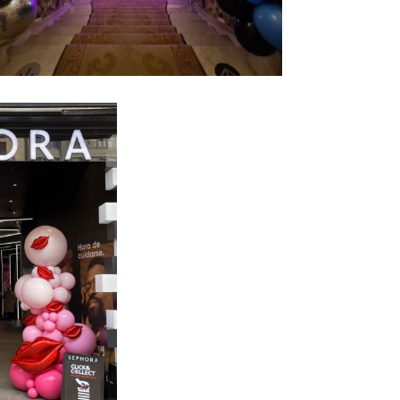
uirnalda de globos
Ampliar
elicula fuimos
anciones Netflix