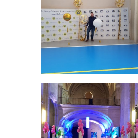
photocall de globos
Ampliar
colegio villalkor