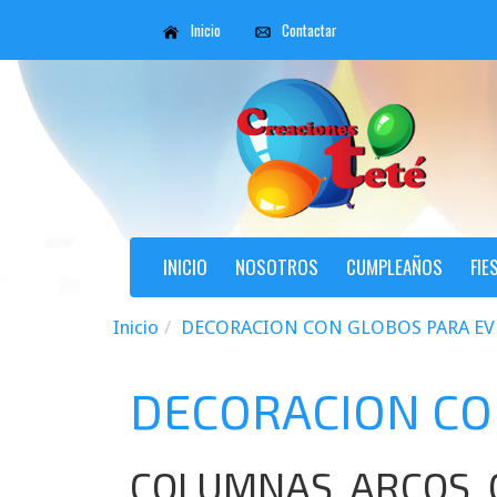
Inicio
Contactar
INICIO
NOSOTROS
CUMPLEAÑOS
FIE
Inicio
DECORACION CON GLOBOS PARA E
DECORACION CO
COLUMNAS, ARCOS, 