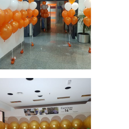
amos de globos
Ampliar
on helio madrid