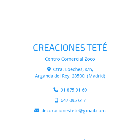
CREACIONES TETÉ
Centro Comercial Zoco
Ctra. Loeches, s/n,
Arganda del Rey
,
28500
,
(Madrid)
91 875 91 69
647 095 617
decoracionestete
gmail.com