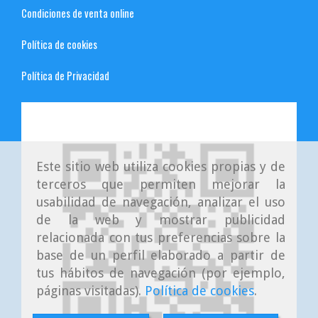
Condiciones de venta online
Política de cookies
Política de Privacidad
Este sitio web utiliza cookies propias y de
terceros que permiten mejorar la
usabilidad de navegación, analizar el uso
de la web y mostrar publicidad
relacionada con tus preferencias sobre la
base de un perfil elaborado a partir de
tus hábitos de navegación (por ejemplo,
páginas visitadas).
Política de cookies
.