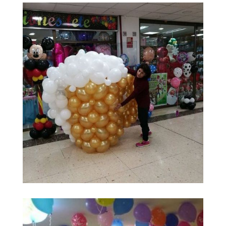
decoracion con
Ampliar
globos de helio
madrid
decoracion con
Ampliar
globos para fiestas
infantiles madrid