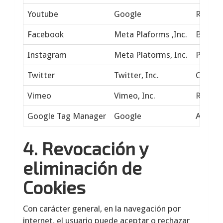
Youtube
Google
Reprodu
Facebook
Meta Plaforms ,Inc.
Botón 
Instagram
Meta Platorms, Inc.
Perfil 
Twitter
Twitter, Inc.
Compart
Vimeo
Vimeo, Inc.
Reprodu
Google Tag Manager
Google
Adminis
4. Revocación y
eliminación de
Cookies
Con carácter general, en la navegación por
internet, el usuario puede aceptar o rechazar