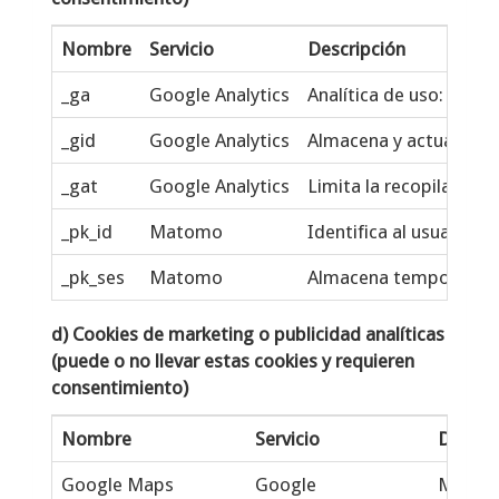
Nombre
Servicio
Descripción
_ga
Google Analytics
Analítica de uso: nº vi
_gid
Google Analytics
Almacena y actualiza u
_gat
Google Analytics
Limita la recopilación 
_pk_id
Matomo
Identifica al usuario ú
_pk_ses
Matomo
Almacena temporalmente
d) Cookies de marketing o publicidad analíticas
(puede o no llevar estas cookies y requieren
consentimiento)
Nombre
Servicio
Descri
Google Maps
Google
Mostrar