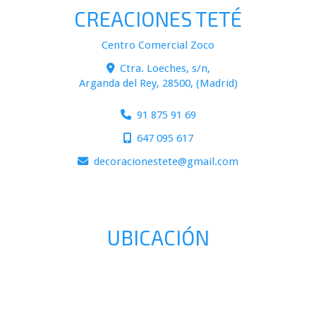
CREACIONES TETÉ
Centro Comercial Zoco
Ctra. Loeches, s/n,
Arganda del Rey
,
28500
,
(Madrid)
91 875 91 69
647 095 617
decoracionestete
gmail.com
UBICACIÓN