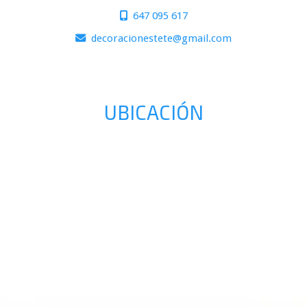
647 095 617
decoracionestete
gmail.com
UBICACIÓN