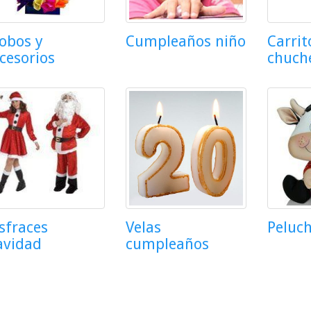
obos y
Cumpleaños niño
Carrit
cesorios
chuch
sfraces
Velas
Peluc
avidad
cumpleaños