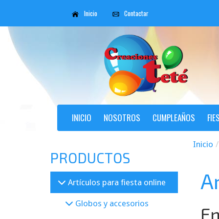
Inicio
Contactar
INICIO
NOSOTROS
CUMPLEAÑOS
FIE
Inicio
PRODUCTOS
Ar
Artículos para fiesta online
Globos y accesorios
En