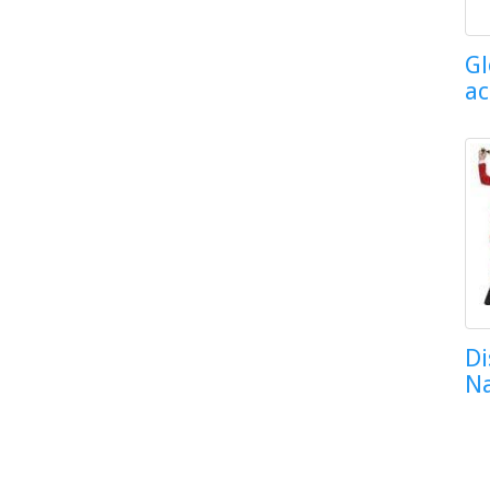
Gl
ac
Di
N