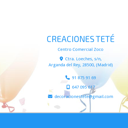
CREACIONES TETÉ
Centro Comercial Zoco
Ctra. Loeches, s/n,
Arganda del Rey
,
28500
,
(Madrid)
91 875 91 69
647 095 617
decoracionestete
gmail.com