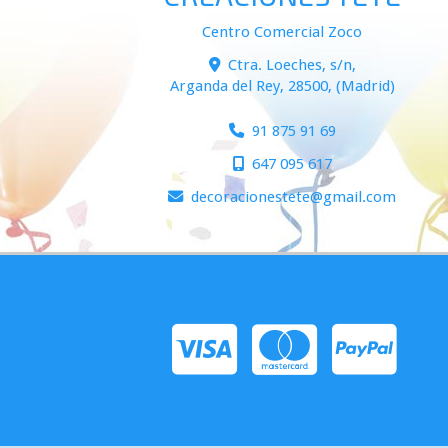
Centro Comercial Zoco
Ctra. Loeches, s/n,
Arganda del Rey
,
28500
,
(Madrid)
91 875 91 69
647 095 617
decoracionestete
gmail.com