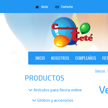
Inicio
Contactar
INICIO
NOSOTROS
CUMPLEAÑOS
FIE
Inicio
PRODUCTOS
V
Artículos para fiesta online
Globos y accesorios