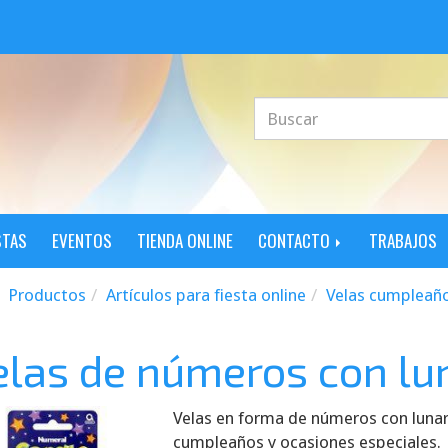
STAS
EVENTOS
TIENDA ONLINE
CONTACTO
TRABAJOS
Productos
Artículos para fiesta online
Velas cumpleañ
elas de números con lu
Velas en forma de números con lunar
cumpleaños y ocasiones especiales.