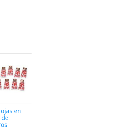
rojas en
 de
ros