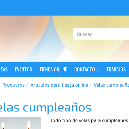
STAS
EVENTOS
TIENDA ONLINE
CONTACTO
TRABAJOS
Productos
Artículos para fiesta online
Velas cumpleañ
elas cumpleaños
Todo tipo de velas para cumpleaños 