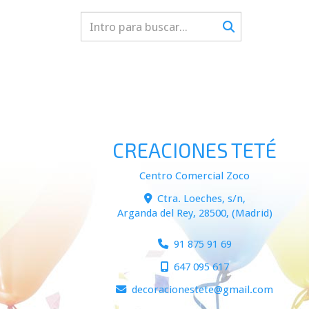
CREACIONES TETÉ
Centro Comercial Zoco
Ctra. Loeches, s/n,
Arganda del Rey
,
28500
,
(Madrid)
91 875 91 69
647 095 617
decoracionestete
gmail.com