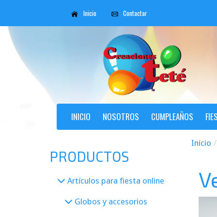
Inicio
Contactar
INICIO
NOSOTROS
CUMPLEAÑOS
FIE
Inicio
PRODUCTOS
V
Artículos para fiesta online
Globos y accesorios