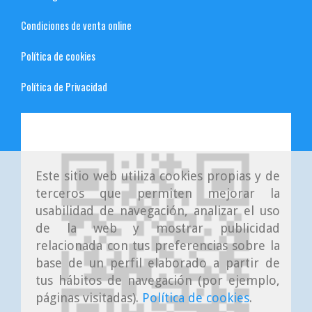
Condiciones de venta online
Política de cookies
Política de Privacidad
Este sitio web utiliza cookies propias y de
terceros que permiten mejorar la
usabilidad de navegación, analizar el uso
de la web y mostrar publicidad
relacionada con tus preferencias sobre la
base de un perfil elaborado a partir de
tus hábitos de navegación (por ejemplo,
páginas visitadas).
Política de cookies
.