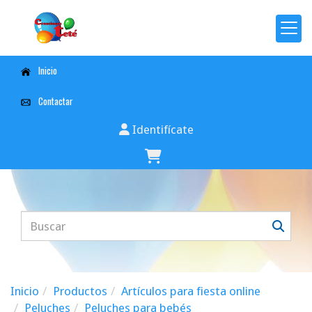
Inicio
Contactar
Identifícate
Inicio
Productos
Artículos para fiesta online
Peluches
Peluches para bebés