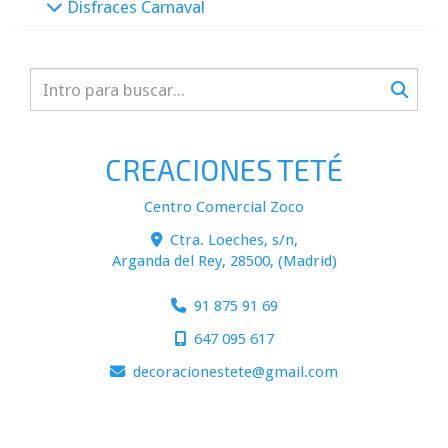
Disfraces Carnaval
CREACIONES TETÉ
Centro Comercial Zoco
Ctra. Loeches, s/n,
Arganda del Rey
,
28500
,
(Madrid)
91 875 91 69
647 095 617
decoracionestete
gmail.com