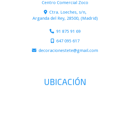
Centro Comercial Zoco
Ctra. Loeches, s/n,
Arganda del Rey
,
28500
,
(Madrid)
91 875 91 69
647 095 617
decoracionestete
gmail.com
UBICACIÓN