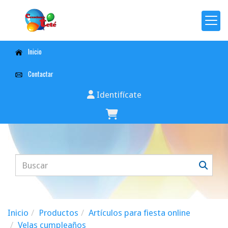
Inicio
Contactar
Identifícate
Inicio
Productos
Artículos para fiesta online
Velas cumpleaños