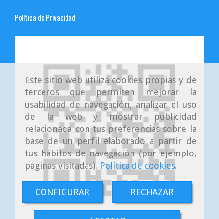
Política de Privacidad
Este sitio web utiliza cookies propias y de
terceros que permiten mejorar la
usabilidad de navegación, analizar el uso
de la web y mostrar publicidad
relacionada con tus preferencias sobre la
base de un perfil elaborado a partir de
tus hábitos de navegación (por ejemplo,
páginas visitadas).
Política de cookies
.
CONFIGURAR
RECHAZAR