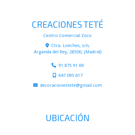
CREACIONES TETÉ
Centro Comercial Zoco
Ctra. Loeches, s/n,
Arganda del Rey
,
28500
,
(Madrid)
91 875 91 69
647 095 617
decoracionestete
gmail.com
UBICACIÓN