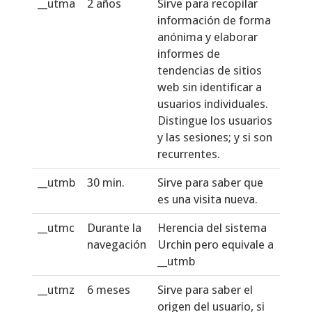
__utma
2 años
Sirve para recopilar
información de forma
anónima y elaborar
informes de
tendencias de sitios
web sin identificar a
usuarios individuales.
Distingue los usuarios
y las sesiones; y si son
recurrentes.
__utmb
30 min.
Sirve para saber que
es una visita nueva.
__utmc
Durante la
Herencia del sistema
navegación
Urchin pero equivale a
__utmb
__utmz
6 meses
Sirve para saber el
origen del usuario, si