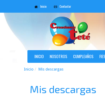
Inicio
Contactar
INICIO
NOSOTROS
CUMPLEAÑOS
FIE
Inicio
Mis descargas
Mis descargas