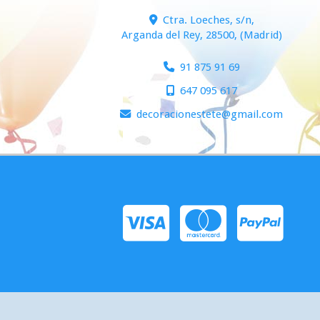
Ctra. Loeches, s/n,
Arganda del Rey
,
28500
,
(Madrid)
91 875 91 69
647 095 617
decoracionestete
gmail.com