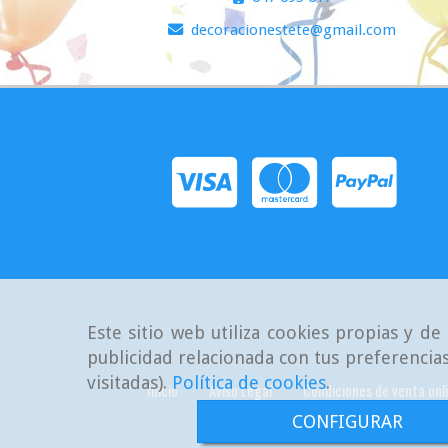
decoracionestete
gmail.com
Este sitio web utiliza cookies propias y d
publicidad relacionada con tus preferencias
visitadas).
Política de cookies
.
Inicio
Aviso Legal
Condiciones de venta onl
CONFIGURAR