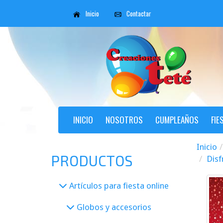
Inicio
Contactar
INICIO
NOSOTROS
CUMPLEAÑOS
FIE
Inicio
PRODUCTOS
Disf
Artículos para fiesta online
Globos y accesorios