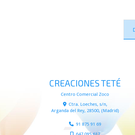
CREACIONES TETÉ
Centro Comercial Zoco
Ctra. Loeches, s/n,
Arganda del Rey
,
28500
,
(Madrid)
91 875 91 69
647 095 617