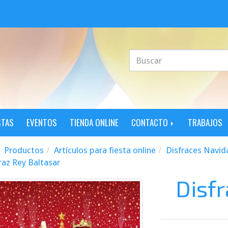
STAS
EVENTOS
TIENDA ONLINE
CONTACTO
TRABAJOS
Productos
Artículos para fiesta online
Disfraces Navid
raz Rey Baltasar
Disfr