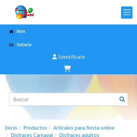
Inicio
Contactar
Identifícate
Inicio
Productos
Artículos para fiesta online
Disfraces Carnaval
Disfraces adultos