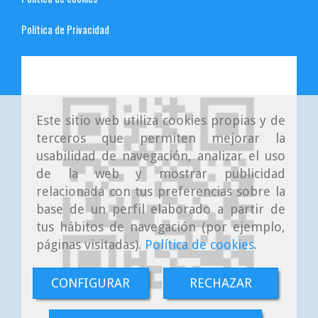
Política de Privacidad
Este sitio web utiliza cookies propias y de
terceros que permiten mejorar la
usabilidad de navegación, analizar el uso
de la web y mostrar publicidad
relacionada con tus preferencias sobre la
base de un perfil elaborado a partir de
tus hábitos de navegación (por ejemplo,
páginas visitadas).
Política de cookies
.
CONFIGURAR
RECHAZAR