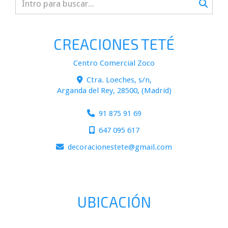
CREACIONES TETÉ
Centro Comercial Zoco
Ctra. Loeches, s/n,
Arganda del Rey
,
28500
,
(Madrid)
91 875 91 69
647 095 617
decoracionestete
gmail.com
UBICACIÓN