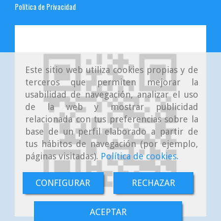
Política de Privacidad
Este sitio web utiliza cookies propias y de
terceros que permiten mejorar la
usabilidad de navegación, analizar el uso
de la web y mostrar publicidad
relacionada con tus preferencias sobre la
base de un perfil elaborado a partir de
tus hábitos de navegación (por ejemplo,
páginas visitadas).
Política de cookies
.
CONFIGURAR
RECHAZAR
ACEPTAR