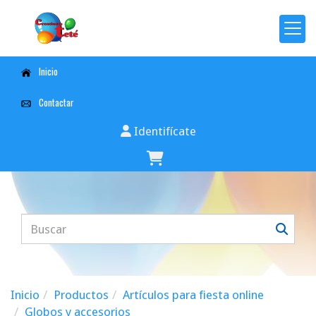
Inicio
Contactar
Identifícate
Inicio
Productos
Artículos para fiesta online
Globos y accesorios