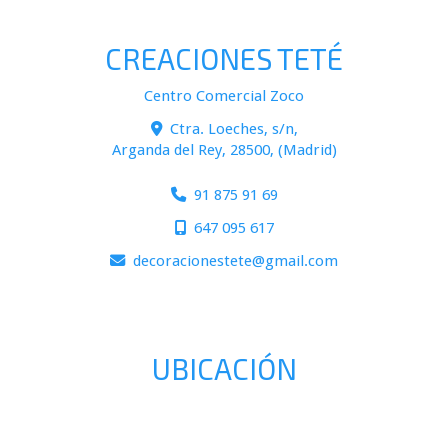
CREACIONES TETÉ
Centro Comercial Zoco
Ctra. Loeches, s/n,
Arganda del Rey
,
28500
,
(Madrid)
91 875 91 69
647 095 617
decoracionestete
gmail.com
UBICACIÓN