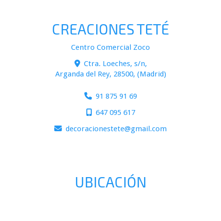
CREACIONES TETÉ
Centro Comercial Zoco
Ctra. Loeches, s/n,
Arganda del Rey
,
28500
,
(Madrid)
91 875 91 69
647 095 617
decoracionestete
gmail.com
UBICACIÓN