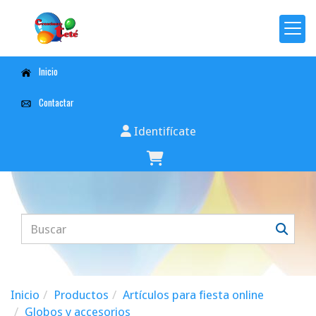
Inicio
Contactar
Identifícate
Inicio
Productos
Artículos para fiesta online
Globos y accesorios