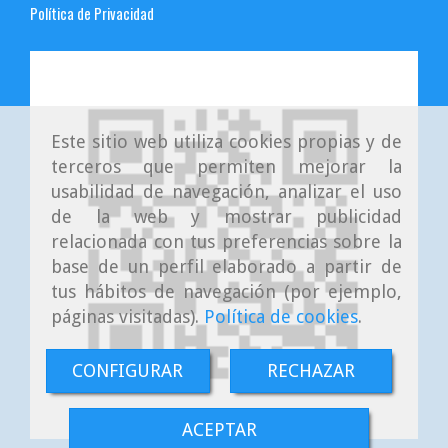
Política de Privacidad
Este sitio web utiliza cookies propias y de
terceros que permiten mejorar la
usabilidad de navegación, analizar el uso
de la web y mostrar publicidad
relacionada con tus preferencias sobre la
base de un perfil elaborado a partir de
tus hábitos de navegación (por ejemplo,
páginas visitadas).
Política de cookies
.
CONFIGURAR
RECHAZAR
ACEPTAR