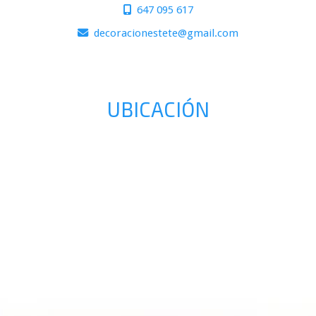
647 095 617
decoracionestete
gmail.com
UBICACIÓN