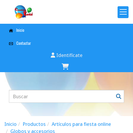
Inicio
Contactar
Identifícate
Inicio
Productos
Artículos para fiesta online
Globos y accesorios