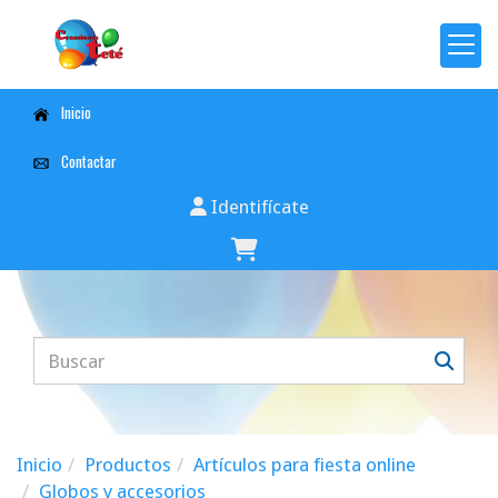
Inicio
Contactar
Identifícate
Inicio
Productos
Artículos para fiesta online
Globos y accesorios