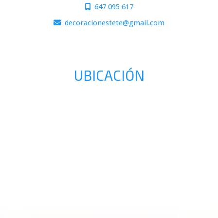
647 095 617
decoracionestete
gmail.com
UBICACIÓN