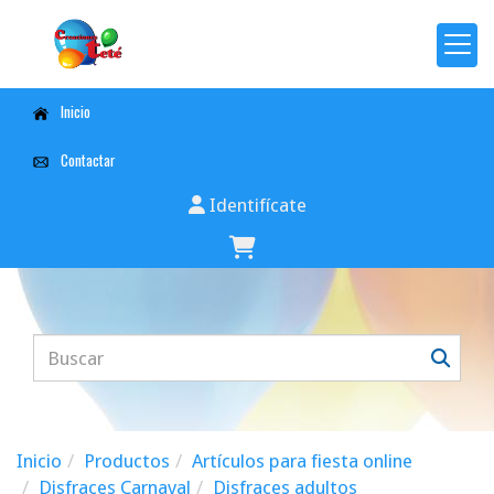
Inicio
Contactar
Identifícate
Inicio
Productos
Artículos para fiesta online
Disfraces Carnaval
Disfraces adultos