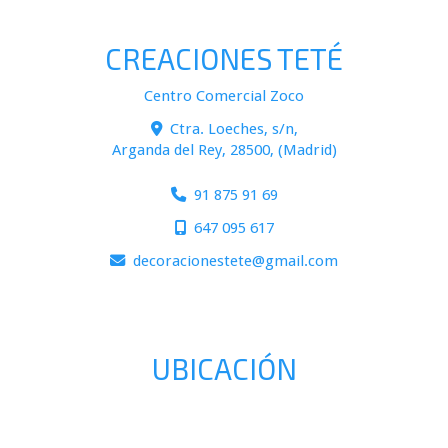
CREACIONES TETÉ
Centro Comercial Zoco
Ctra. Loeches, s/n,
Arganda del Rey
,
28500
,
(Madrid)
91 875 91 69
647 095 617
decoracionestete
gmail.com
UBICACIÓN