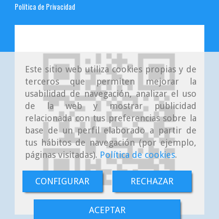
Política de Privacidad
Este sitio web utiliza cookies propias y de
terceros que permiten mejorar la
usabilidad de navegación, analizar el uso
de la web y mostrar publicidad
relacionada con tus preferencias sobre la
base de un perfil elaborado a partir de
tus hábitos de navegación (por ejemplo,
páginas visitadas).
Política de cookies
.
CONFIGURAR
RECHAZAR
ACEPTAR