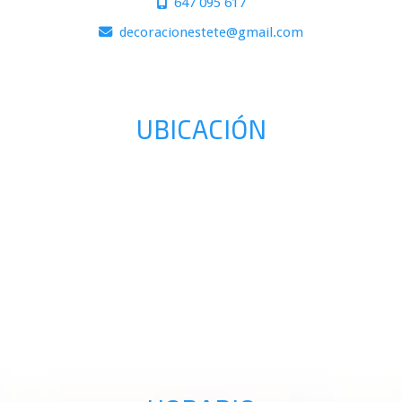
647 095 617
decoracionestete
gmail.com
UBICACIÓN