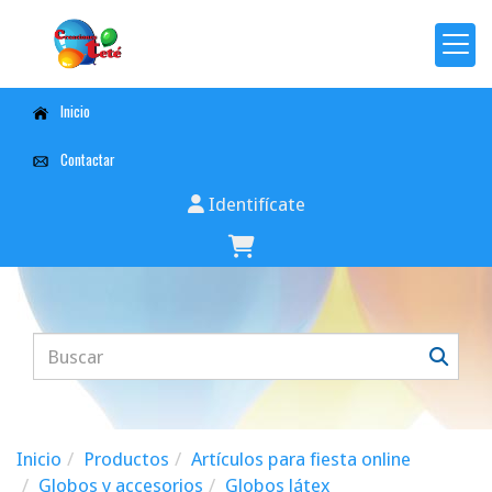
Inicio
Contactar
Identifícate
Inicio
Productos
Artículos para fiesta online
Globos y accesorios
Globos látex